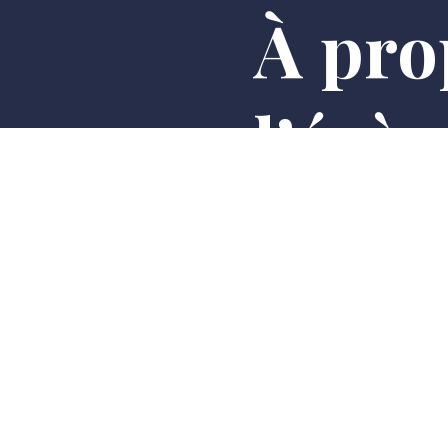
À pro
l’évè
Le Blackminton est la vers
pratique décalée et insoli
expériences uniques.
AJOUTER AU CALENDR
Bu