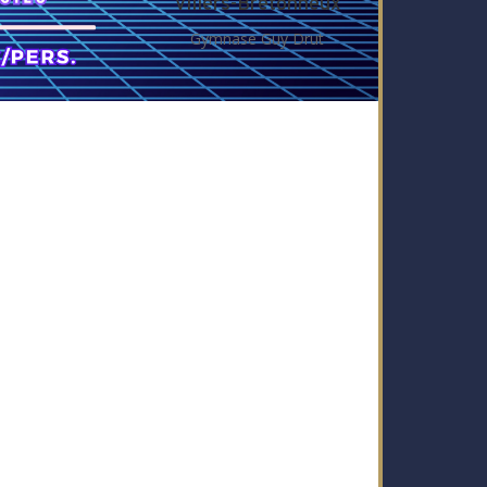
Villers-Bretonneux
Gymnase Guy Drut