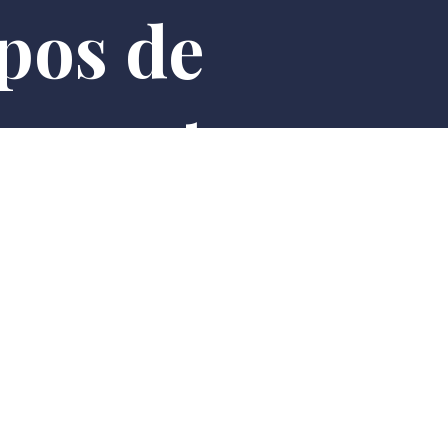
pos de
nement
ion nocturne et festive du badminton, une
te qui permet aux participants de vivre des
IER
vette